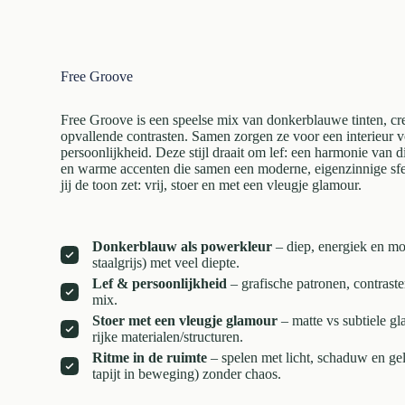
Free Groove
Free Groove is een speelse mix van donkerblauwe tinten, cr
opvallende contrasten. Samen zorgen ze voor een interieur v
persoonlijkheid. Deze stijl draait om lef: een harmonie van d
en warme accenten die samen een moderne, eigenzinnige sfe
jij de toon zet: vrij, stoer en met een vleugje glamour.
Donkerblauw als powerkleur
– diep, energiek en mo
staalgrijs) met veel diepte.
Lef & persoonlijkheid
– grafische patronen, contrasten
mix.
Stoer met een vleugje glamour
– matte vs subtiele gl
rijke materialen/structuren.
Ritme in de ruimte
– spelen met licht, schaduw en gel
tapijt in beweging) zonder chaos.