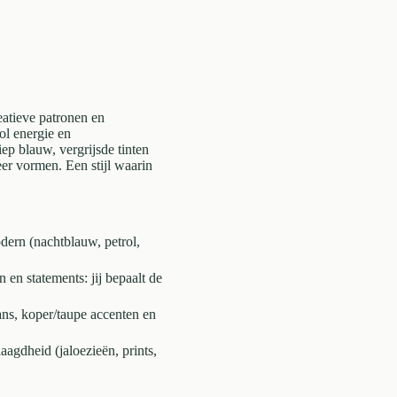
eatieve patronen en
ol energie en
iep blauw, vergrijsde tinten
er vormen. Een stijl waarin
dern (nachtblauw, petrol,
 en statements: jij bepaalt de
ans, koper/taupe accenten en
aagdheid (jaloezieën, prints,