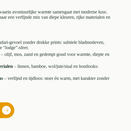
l waarin avontuurlijke warmte samengaat met moderne luxe.
aar een verfijnde mix van diepe kleuren, rijke materialen en
afari-gevoel zonder drukke prints: subtiele bladmotieven,
e “lodge”-sfeer.
– olijf, mos, zand en gedempt goud voor warmte, diepte en
erialen
– linnen, bamboe, wol/jute/sisal en houtlooks:
ns
– verfijnd en tijdloos: stoer én warm, met karakter zonder