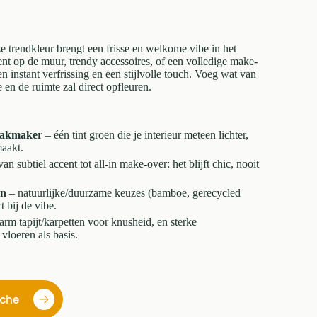
e trendkleur brengt een frisse en welkome vibe in het
cent op de muur, trendy accessoires, of een volledige make-
 instant verfrissing en een stijlvolle touch. Voeg wat van
 en de ruimte zal direct opfleuren.
maakmaker
– één tint groen die je interieur meteen lichter,
maakt.
an subtiel accent tot all-in make-over: het blijft chic, nooit
en
– natuurlijke/duurzame keuzes (bamboe, gerecycled
t bij de vibe.
rm tapijt/karpetten voor knusheid, en sterke
vloeren als basis.
ache