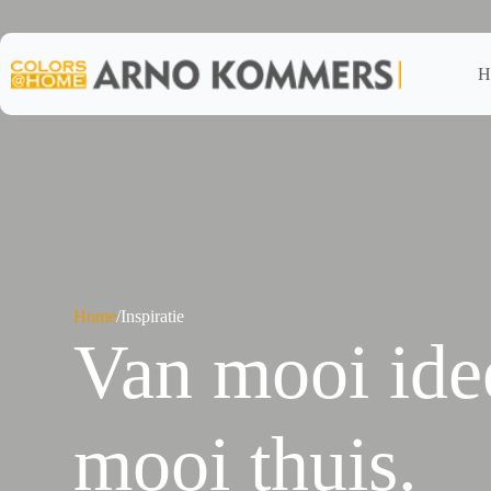
Ga
naar
de
inhoud
H
Home
/
Inspiratie
Van mooi ide
mooi thuis.