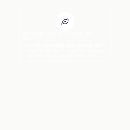
Persoonlijk advies. Jouw groove, jouw
balans.
We combineren stalen, meten licht en maken
keuzes die kloppen — zodat donkerblauw
spannend blijft, maar wél rustig woont.