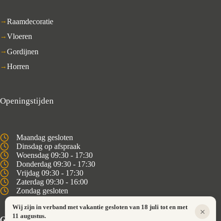
Raamdecoratie
Vloeren
Gordijnen
Horren
Openingstijden
Maandag gesloten
Dinsdag op afspraak
Woensdag 09:30 - 17:30
Donderdag 09:30 - 17:30
Vrijdag 09:30 - 17:30
Zaterdag 09:30 - 16:00
Zondag gesloten
Wij zijn in verband met vakantie gesloten van 18 juli tot en met
×
11 augustus.
Gesloten van 21 tm 25 april ivm vakantie